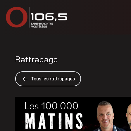
Rattrapage
Tous les rattrapages