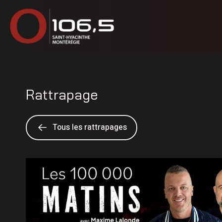
Rattrapage
Tous les rattrapages