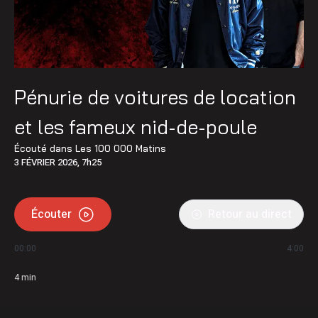
Pénurie de voitures de location
et les fameux nid-de-poule
Écouté dans
Les 100 000 Matins
3 FÉVRIER 2026, 7h25
Écouter
Retour au direct
00:00
4:00
4
min