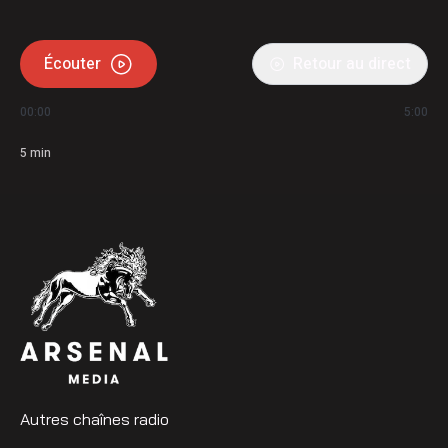
Écouter
Retour au direct
00:00
5:00
5
min
Autres chaînes radio