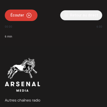
Écouter
Retour au direct
00:00
6:00
6
min
Autres chaînes radio