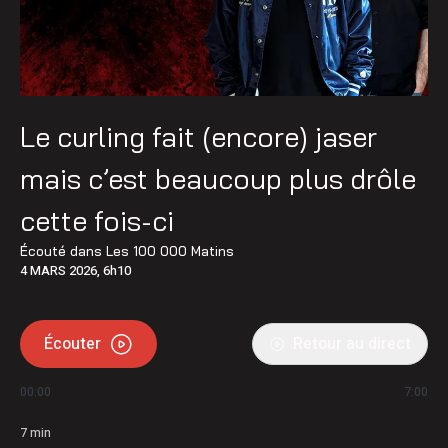
Le curling fait (encore) jaser
mais c’est beaucoup plus drôle
cette fois-ci
Écouté dans
Les 100 000 Matins
4 MARS 2026, 6h10
Écouter
Retour au direct
00:00
7:00
7
min