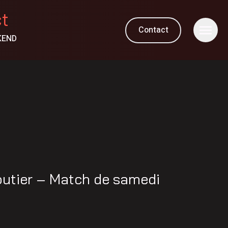
ct
Contact
KEND
utier – Match de samedi