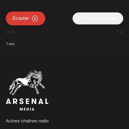
Écouter
Retour au direct
00:00
7:00
7
min
Autres chaînes radio