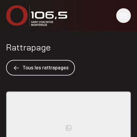
Rattrapage
Tous les rattrapages