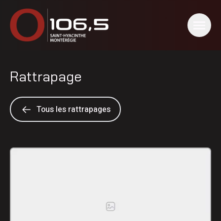
Rattrapage
Tous les rattrapages