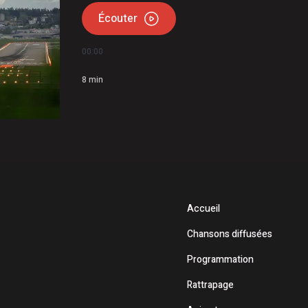
Écouter
00:00
8
min
Accueil
Chansons diffusées
Programmation
Rattrapage