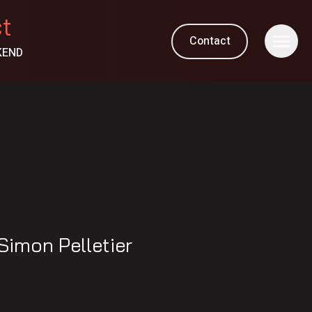
ct
Contact
KEND
imon Pelletier