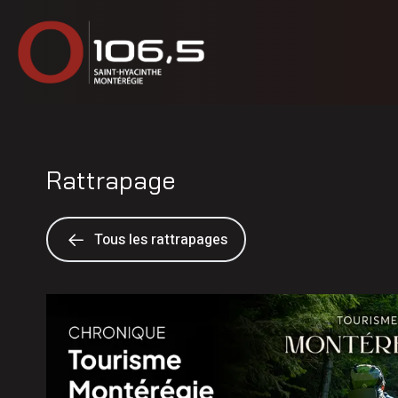
Rattrapage
Tous les rattrapages