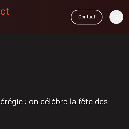
ect
Contact
M
égie : on célèbre la fête des