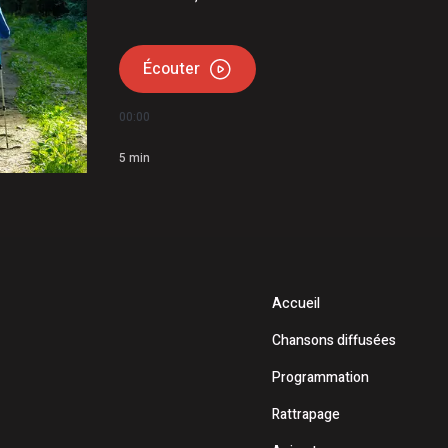
Écouter
00:00
5
min
Accueil
Chansons diffusées
Programmation
Rattrapage