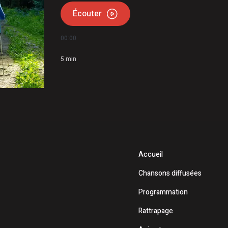
Écouter
00:00
5
min
Accueil
Chansons diffusées
Programmation
Rattrapage