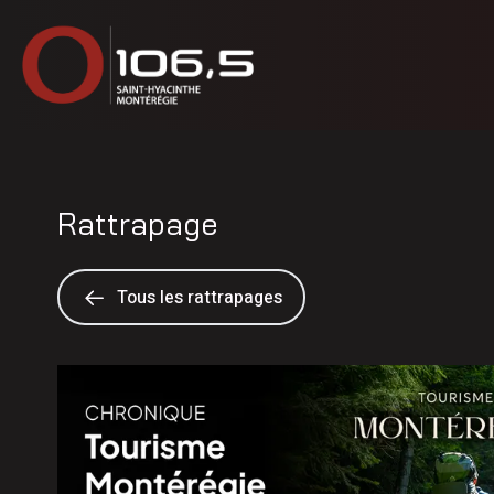
Rattrapage
Tous les rattrapages