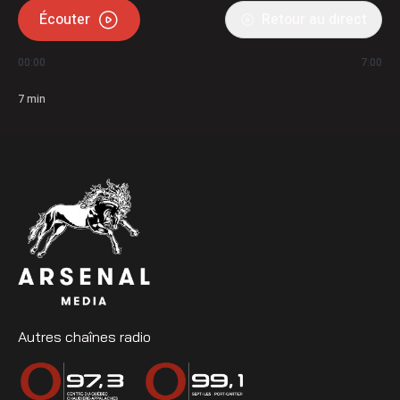
Écouter
Retour au direct
00:00
7:00
7
min
Autres chaînes radio