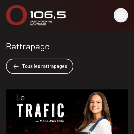
Rattrapage
Tous les rattrapages