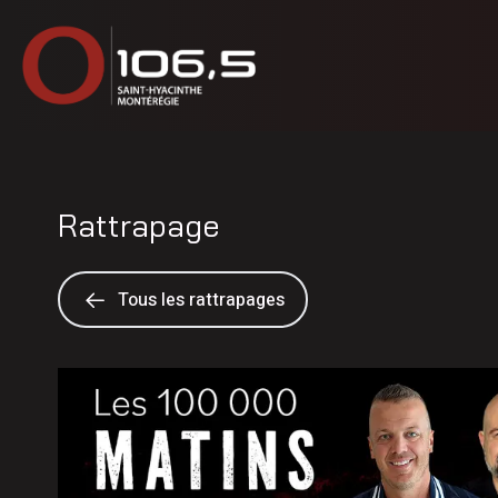
Rattrapage
Tous les rattrapages