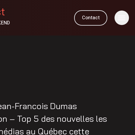
ct
Contact
KEND
ean-Francois Dumas
n – Top 5 des nouvelles les
 médias au Québec cette