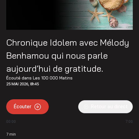
Chronique Idolem avec Mélody
Benhamou qui nous parle
aujourd’hui de gratitude.
Écouté dans
Les 100 000 Matins
25 MAI 2026, 8h45
Écouter
Retour au direct
00:00
7:00
7
min