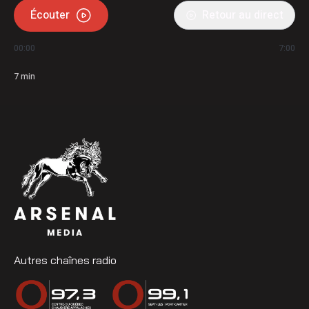
Écouter
Retour au direct
00:00
7:00
7
min
Autres chaînes radio