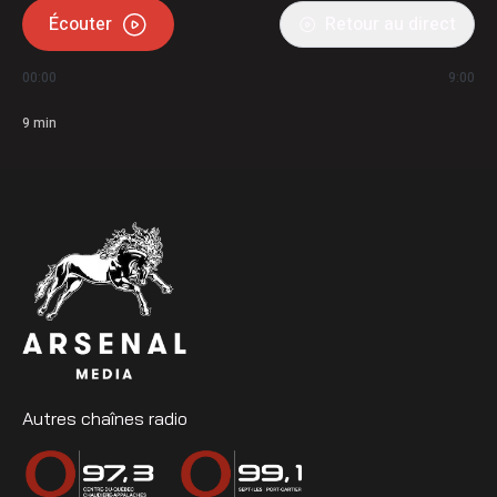
Écouter
Retour au direct
00:00
9:00
9
min
Autres chaînes radio