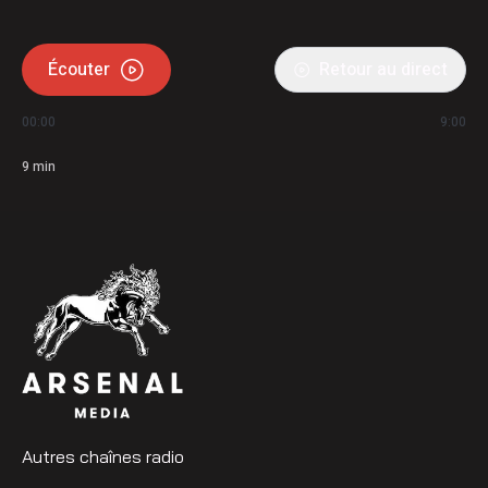
Écouter
Retour au direct
00:00
9:00
9
min
Autres chaînes radio