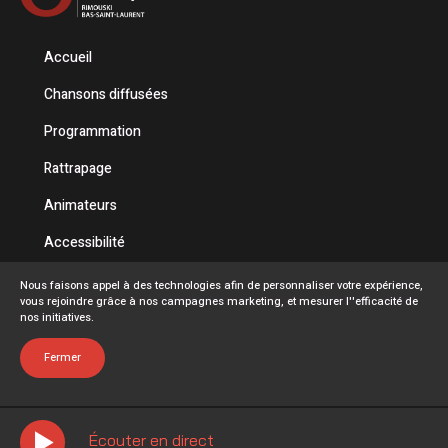
Accueil
Chansons diffusées
Programmation
Rattrapage
Animateurs
Accessibilité
Politique de confidentialité
Nous faisons appel à des technologies afin de personnaliser votre expérience,
vous rejoindre grâce à nos campagnes marketing, et mesurer l''efficacité de
Conditions d'utilisation
nos initiatives.
FAQ
Fermer
Écouter en direct